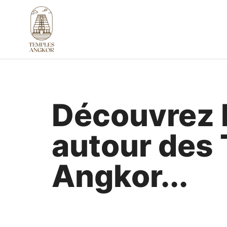
Aller
au
contenu
Découvrez 
autour des
Angkor...