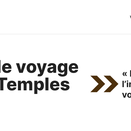
le voyage
«
 Temples
l’
vo