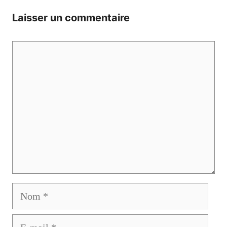
Laisser un commentaire
Commentaire
Nom
E-