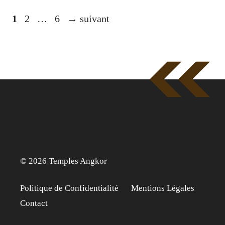
Page
Page
Page
1
2
…
6
→
suivant
© 2026 Temples Angkor
Politique de Confidentialité
Mentions Légales
Contact