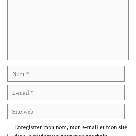
Nom
E-
mail
Site
web
Enregistrer mon nom, mon e-mail et mon site
dans le navigateur pour mon prochain