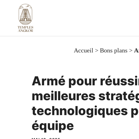
Aller
au
contenu
Accueil
>
Bons plans
>
A
Armé pour réussir
meilleures straté
technologiques p
équipe