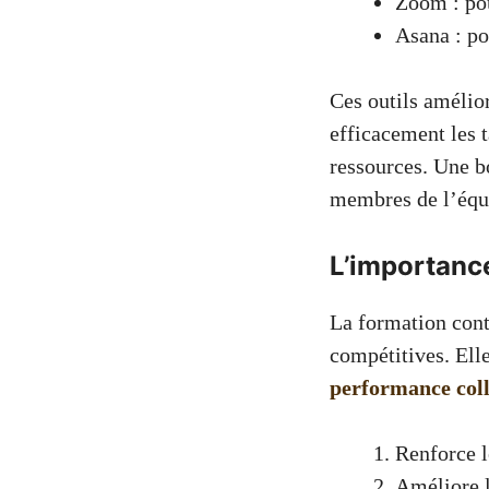
Zoom : pou
Asana : pou
Ces outils amélior
efficacement les 
ressources. Une bo
membres de l’équ
L’importance
La formation conti
compétitives. Ell
performance coll
Renforce l
Améliore 