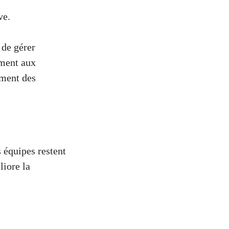
ve.
 de gérer
ement aux
ement des
s équipes restent
liore la