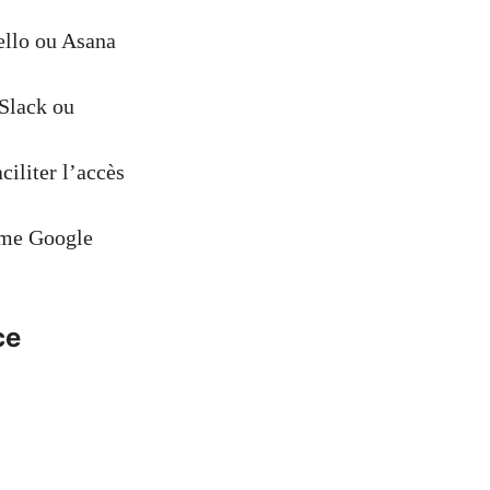
ello ou Asana
Slack ou
iliter l’accès
mme Google
ce