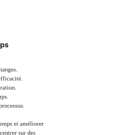
mps
hanges.
fficacité.
ration.
mps.
processus.
temps et améliorer
centrer sur des