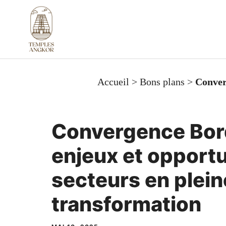
Aller
au
contenu
Accueil
>
Bons plans
>
Conver
Convergence Bord
enjeux et opport
secteurs en plein
transformation