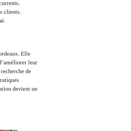
currents.
s clients.
hé.
ordeaux. Elle
d’améliorer leur
 recherche de
pratiques
vation devient un