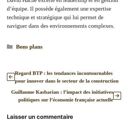
David Hache excelle en leadership et en gestion
d’équipe. Il possède également une expertise
technique et stratégique qui lui permet de
naviguer dans des environnements complexes.
Catégories
Bons plans
Regard BTP : les tendances incontournables
pour innover dans le secteur de la construction
Guillaume Kasbarian : l’impact des initiatives
politiques sur l’économie française actuelle
Laisser un commentaire