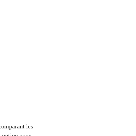
 comparant les
e option pour