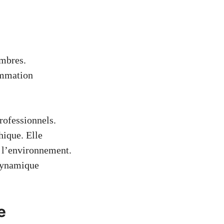
embres.
ommation
professionnels.
hique. Elle
e l’environnement.
 dynamique
e