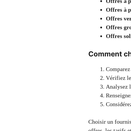
Offres à p
Offres à p
Offres ve
Offres gr
Offres sol
Comment cho
Comparez l
Vérifiez le
Analysez l
Renseignez
Considérez
Choisir un fourni
offres, les tarifs