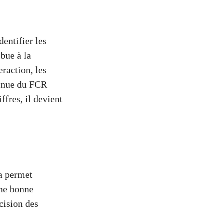
dentifier les
ibue à la
eraction, les
tinue du FCR
ffres, il devient
la permet
Une bonne
cision des