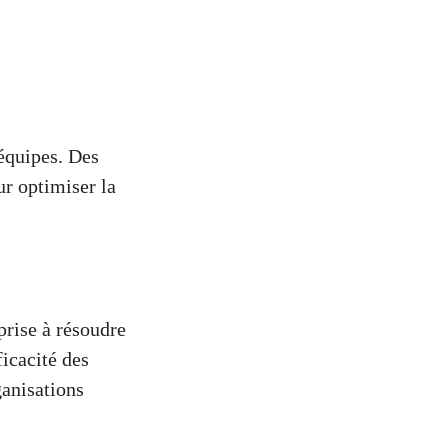
équipes. Des
r optimiser la
prise à résoudre
icacité des
ganisations