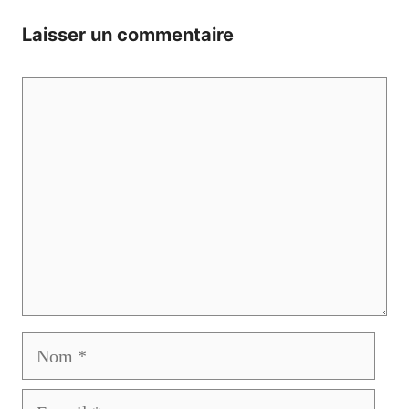
Laisser un commentaire
Commentaire
Nom
E-