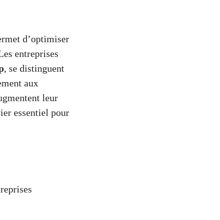
permet d’optimiser
 Les entreprises
p
, se distinguent
dement aux
augmentent leur
vier essentiel pour
reprises