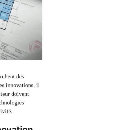
rchent des
es innovations, il
cteur doivent
chnologies
ivité.
nnovation