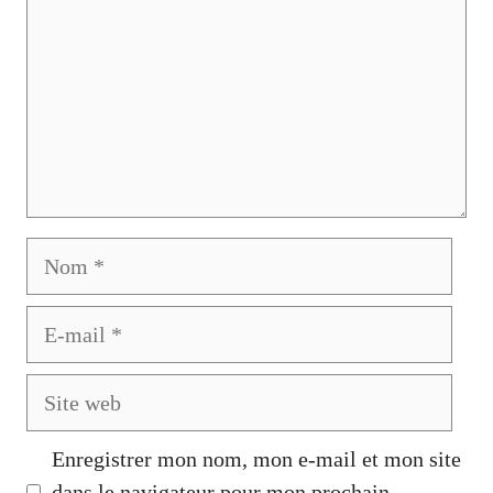
Nom
E-
mail
Site
web
Enregistrer mon nom, mon e-mail et mon site
dans le navigateur pour mon prochain