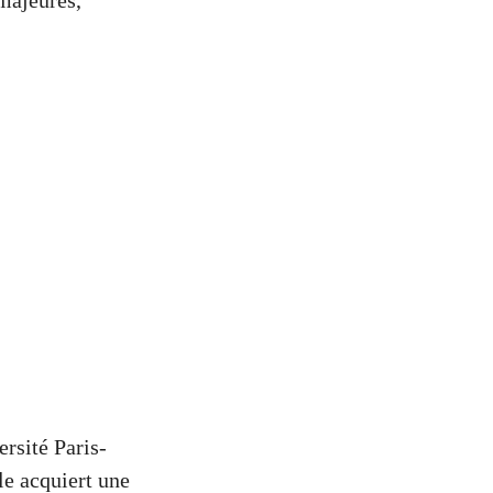
 majeures,
rsité Paris-
le acquiert une