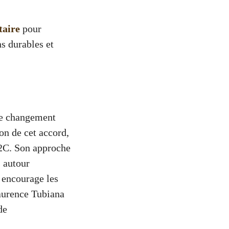
taire
pour
s durables et
 le changement
on de cet accord,
 2C. Son approche
s autour
l encourage les
Laurence Tubiana
de