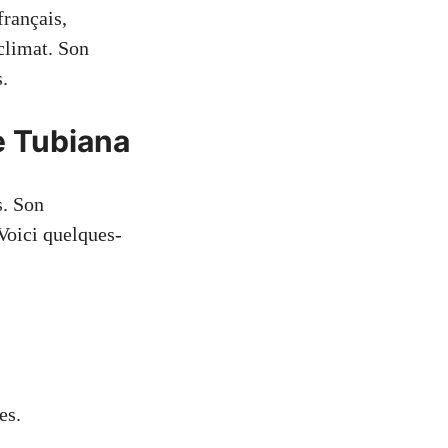
français,
climat. Son
.
e Tubiana
s. Son
Voici quelques-
es.