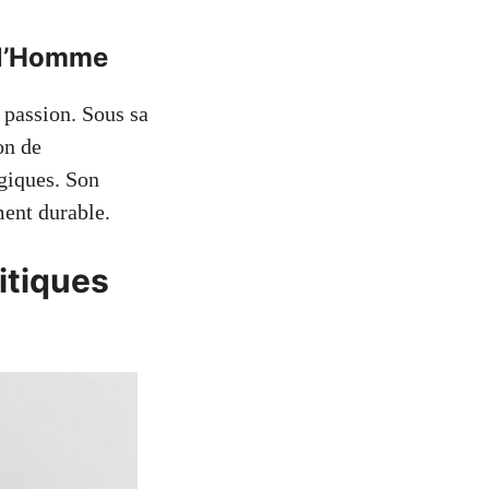
t l’Homme
passion. Sous sa
on de
ogiques. Son
ent durable.
itiques