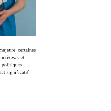
ajeure, certaines
oncrètes. Cet
 politiques
ct significatif