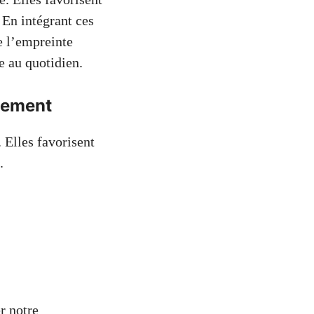
. En intégrant ces
 l’empreinte
e au quotidien.
nnement
 Elles favorisent
.
r notre