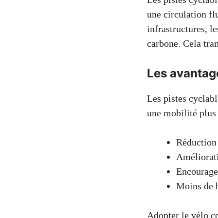
une circulation fl
infrastructures, l
carbone. Cela tra
Les avantage
Les pistes cyclab
une mobilité plus 
Réduction 
Améliorati
Encouragem
Moins de b
Adopter le vélo c