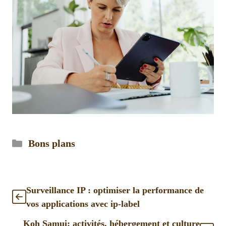
Catégories
Bons plans
Surveillance IP : optimiser la performance de
vos applications avec ip-label
Koh Samui: activités, hébergement et culture