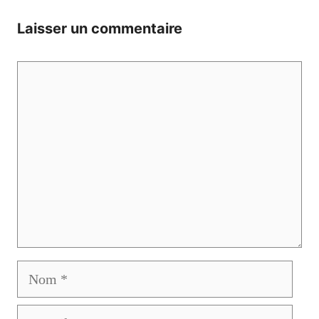
Laisser un commentaire
Commentaire
Nom
E-