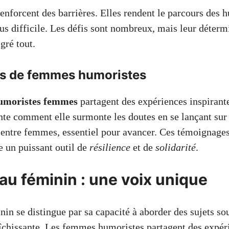
enforcent des barrières. Elles rendent le parcours des 
s difficile. Les défis sont nombreux, mais leur détermi
gré tout.
s de femmes humoristes
umoristes femmes
partagent des expériences inspirant
onte comment elle surmonte les doutes en se lançant sur
 entre femmes, essentiel pour avancer. Ces témoignage
e un puissant outil de
résilience
et de
solidarité
.
au féminin : une voix unique
in se distingue par sa capacité à aborder des sujets so
aîchissante. Les femmes humoristes partagent des expér