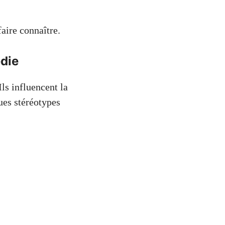
.
faire connaître.
édie
ls influencent la
ues stéréotypes