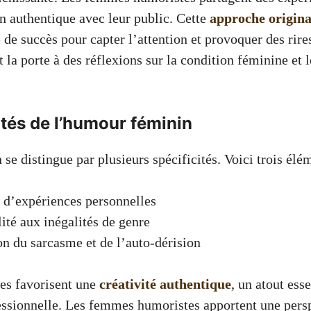
en authentique avec leur public. Cette
approche origina
e de succès pour capter l’attention et provoquer des rires
t la porte à des réflexions sur la condition féminine et l
ités de l’humour féminin
e distingue par plusieurs spécificités. Voici trois élém
 d’expériences personnelles
lité aux inégalités de genre
ion du sarcasme et de l’auto-dérision
ues favorisent une
créativité authentique
, un atout ess
essionnelle. Les femmes humoristes apportent une pers