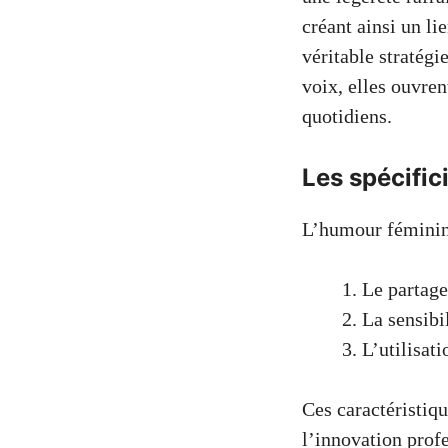
créant ainsi un li
véritable stratégi
voix, elles ouvren
quotidiens.
Les spécific
L’humour féminin s
Le partage
La sensibi
L’utilisat
Ces caractéristiq
l’innovation prof