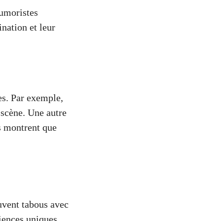
humoristes
nation et leur
es. Par exemple,
 scène. Une autre
s montrent que
uvent tabous avec
iences uniques,