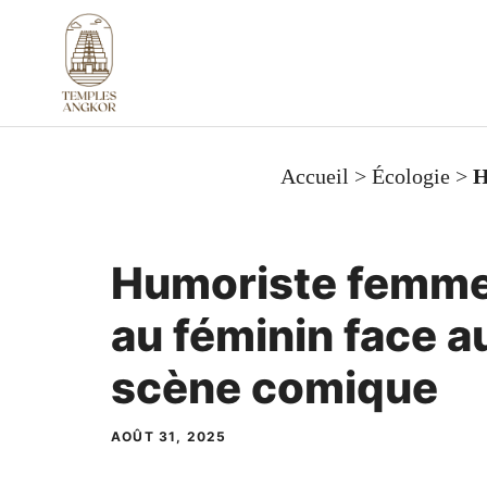
Aller
au
contenu
Accueil
>
Écologie
>
H
Humoriste femme 
au féminin face au
scène comique
AOÛT 31, 2025