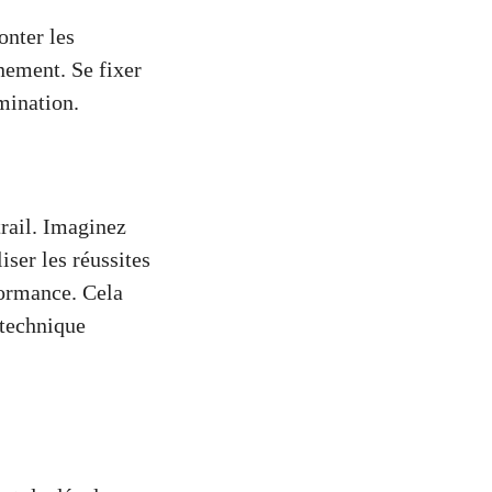
onter les
nement. Se fixer
rmination.
trail. Imaginez
iser les réussites
formance. Cela
 technique