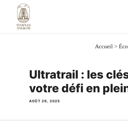
Aller
au
contenu
Accueil
>
Éco
Ultratrail : les cl
votre défi en plei
AOÛT 29, 2025