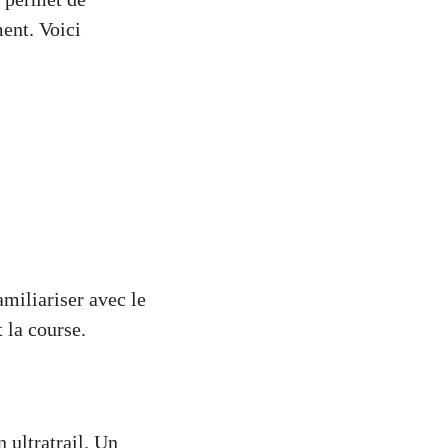
ment. Voici
amiliariser avec le
t la course.
 ultratrail. Un