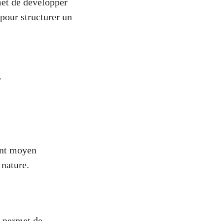
rmet de développer
 pour structurer un
.
lent moyen
 nature.
l permet de