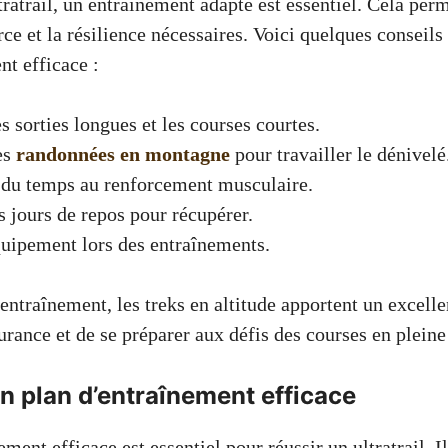
tratrail, un entraînement adapté est essentiel. Cela pe
rce et la résilience nécessaires. Voici quelques conseils
nt efficace :
s sorties longues et les courses courtes.
es
randonnées en montagne
pour travailler le dénivelé
 du temps au renforcement musculaire.
s jours de repos pour récupérer.
quipement lors des entraînements.
’entraînement, les treks en altitude apportent un excel
rance et de se préparer aux défis des courses en pleine
n plan d’entraînement efficace
ment efficace est essentiel pour réussir un ultratrail. I