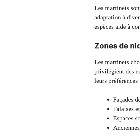
Les martinets son
adaptation à dive
espèces aide à co
Zones de nid
Les martinets choi
privilégient des e
leurs préférences 
Façades de
Falaises e
Espaces so
Anciennes 