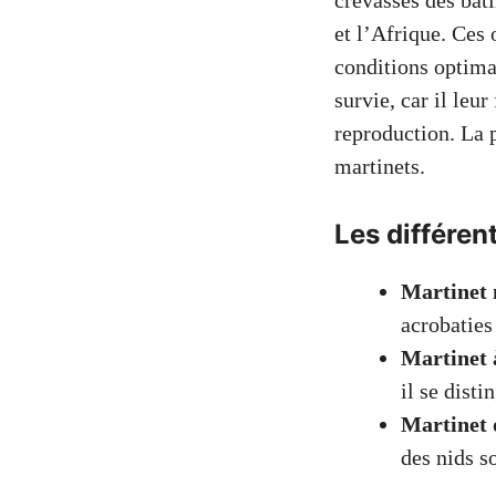
crevasses des bât
et l’Afrique. Ces
conditions optimal
survie, car il leu
reproduction. La p
martinets.
Les différen
Martinet 
acrobaties
Martinet 
il se disti
Martinet 
des nids so