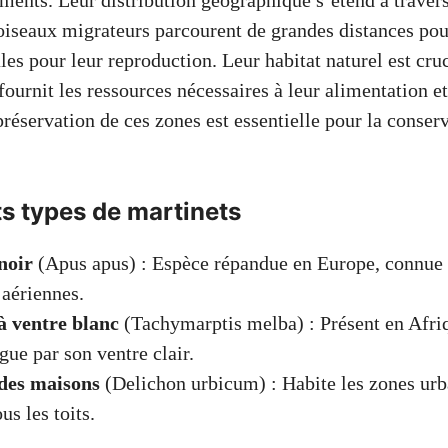
iments. Leur distribution géographique s’étend à travers
 oiseaux migrateurs parcourent de grandes distances pou
es pour leur reproduction. Leur habitat naturel est cruc
r fournit les ressources nécessaires à leur alimentation et
réservation de ces zones est essentielle pour la conser
ts types de martinets
noir
(Apus apus) : Espèce répandue en Europe, connue 
 aériennes.
à ventre blanc
(Tachymarptis melba) : Présent en Afri
ngue par son ventre clair.
des maisons
(Delichon urbicum) : Habite les zones urba
us les toits.