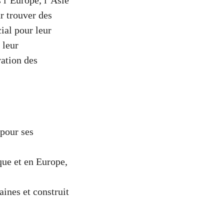
 l’Europe, l’Asie
r trouver des
ial pour leur
 leur
vation des
pour ses
que et en Europe,
ines et construit