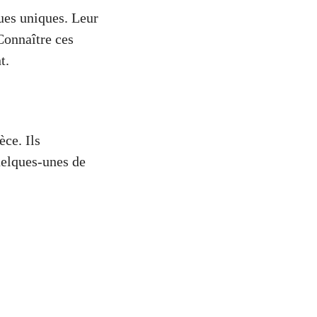
ques uniques. Leur
Connaître ces
t.
èce. Ils
quelques-unes de