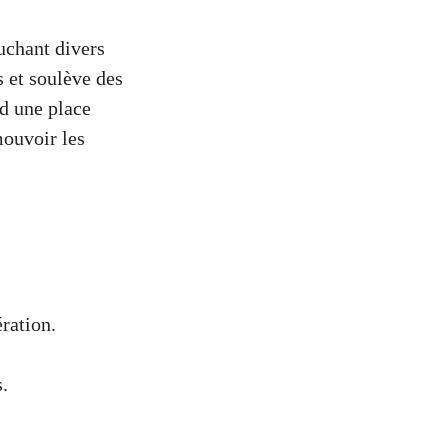
uchant divers
s et soulève des
nd une place
mouvoir les
ration.
.