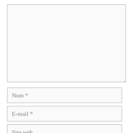
Commentaire
Nom
E-
mail
Site