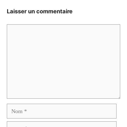
Laisser un commentaire
Commentaire
Nom
E-