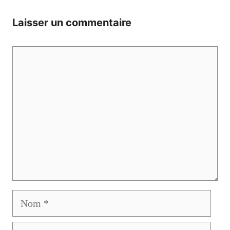
Laisser un commentaire
Commentaire
Nom
E-