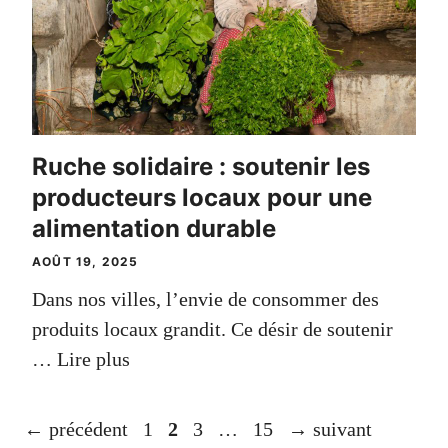
Ruche solidaire : soutenir les
producteurs locaux pour une
alimentation durable
AOÛT 19, 2025
Dans nos villes, l’envie de consommer des
produits locaux grandit. Ce désir de soutenir
…
Lire plus
Page
Page
Page
Page
←
précédent
1
2
3
…
15
→
suivant